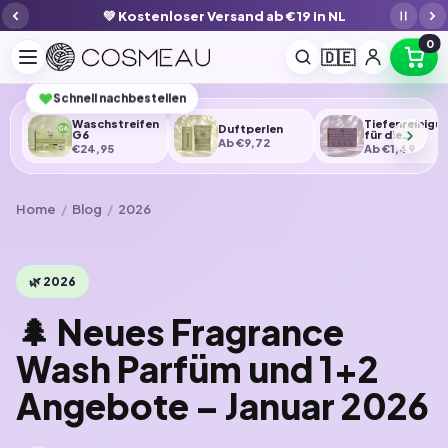
Direkt
⭐ über 200.000 zufriedene Kunden
zum
Inhalt
0
🇩🇪
♥
Schnell nachbestellen
Waschstreifen
Tiefenreinigu
Duftperlen
G6
für die
Ab €9,72
Waschmaschi
€24,95
Ab €1,49
Home
/
Blog
/
2026
🌿 2026
🌲 Neues Fragrance
Wash Parfüm und 1+2
Angebote – Januar 2026