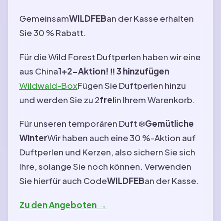
Gemeinsam
WILDFEB
an der Kasse erhalten
Sie 30 % Rabatt.
Für die Wild Forest Duftperlen haben wir eine
aus China
1+2-Aktion! ‼️
3 hinzufügen
Wildwald-Box
Fügen Sie Duftperlen hinzu
und werden Sie zu 2
frei
in Ihrem Warenkorb.
Für unseren temporären Duft ❄️
Gemütliche
Winter
Wir haben auch eine 30 %-Aktion auf
Duftperlen und Kerzen, also sichern Sie sich
Ihre, solange Sie noch können. Verwenden
Sie hierfür auch Code
WILDFEB
an der Kasse.
Zu den Angeboten →