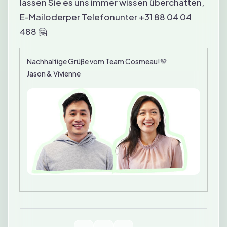
lassen Sie es uns immer wissen über
chatten
,
E-Mail
oder
per Telefon
unter +31 88 04 04
488 🤗
Nachhaltige Grüße vom Team Cosmeau!
💚
Jason & Vivienne