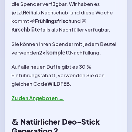
die Spender verfügbar. Wir haben es
jetzt
Rein
als Nachschub, und diese Woche
kommt 🌱
Frühlingsfrisch
und 🌸
Kirschblüte
falls als Nachfüller verfügbar.
Sie können Ihren Spender mit jedem Beutel
verwenden
2x komplett
Nachfüllung.
Auf alle neuen Düfte gibt es 30 %
Einführungsrabatt, verwenden Sie den
gleichen Code
WILDFEB
.
Zu den Angeboten →
💪 Natürlicher Deo-Stick
Generation 2