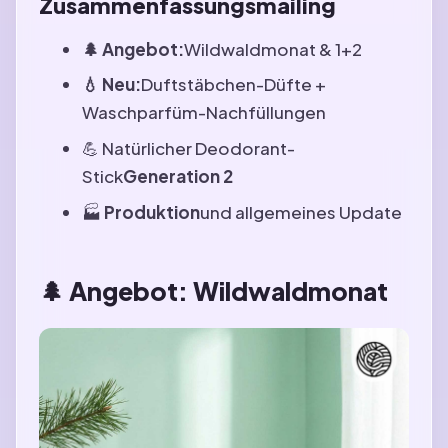
Zusammenfassungsmailing
🌲 Angebot:
Wildwaldmonat & 1+2
💧 Neu:
Duftstäbchen-Düfte +
Waschparfüm-Nachfüllungen
💪 Natürlicher Deodorant-
Stick
Generation 2
🏭
Produktion
und allgemeines Update
🌲 Angebot: Wildwaldmonat