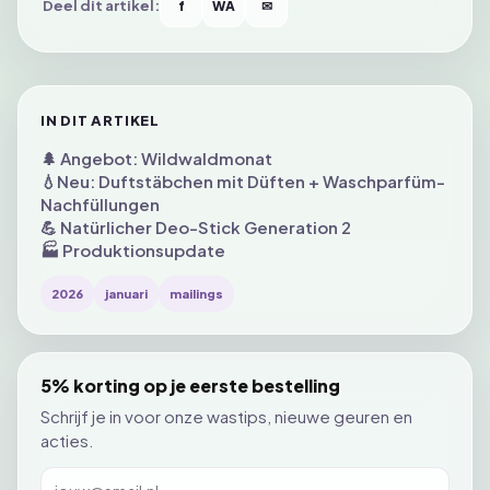
Deel dit artikel:
f
WA
✉︎
IN DIT ARTIKEL
🌲 Angebot: Wildwaldmonat
💧Neu: Duftstäbchen mit Düften + Waschparfüm-
Nachfüllungen
💪 Natürlicher Deo-Stick Generation 2
🏭 Produktionsupdate
2026
januari
mailings
5% korting op je eerste bestelling
Schrijf je in voor onze wastips, nieuwe geuren en
acties.