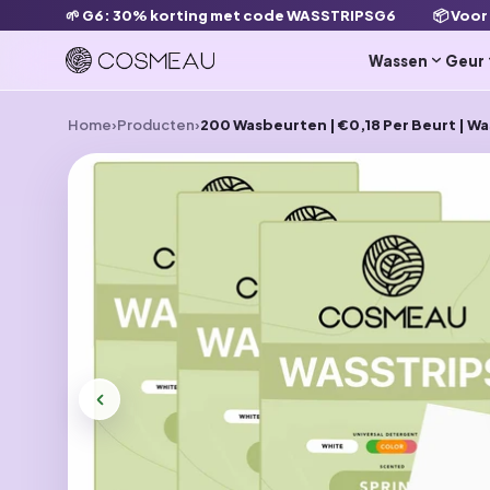
🌱 G6: 30% korting met code WASSTRIPSG6
📦 Voor
en naar de content
Wassen
Geur
Home
›
Producten
›
200 Wasbeurten | €0,18 Per Beurt | W