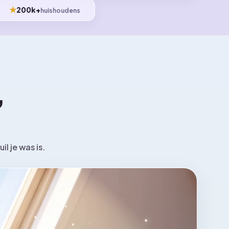
★
200k+
huishoudens
,
l je was is.