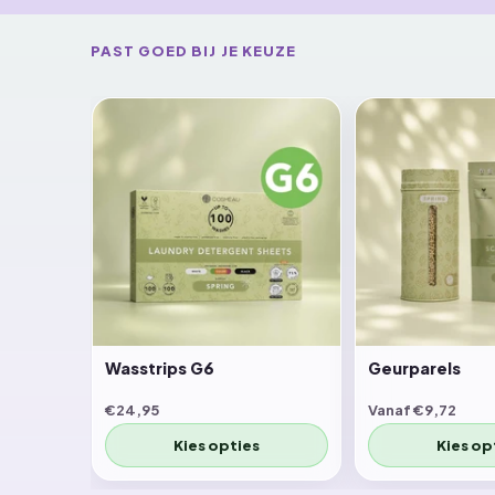
PAST GOED BIJ JE KEUZE
Wasstrips G6
Geurparels
€24,95
Vanaf €9,72
Kies opties
Kies op