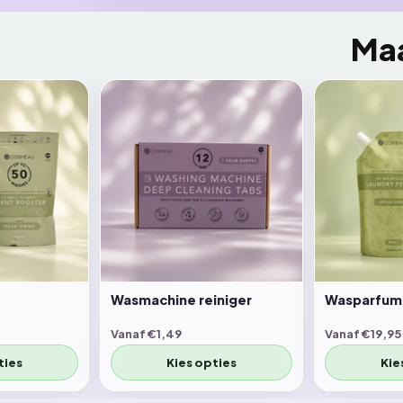
Maa
Wasmachine reiniger
Wasparfum
Vanaf €1,49
Vanaf €19,95
ties
Kies opties
Kie