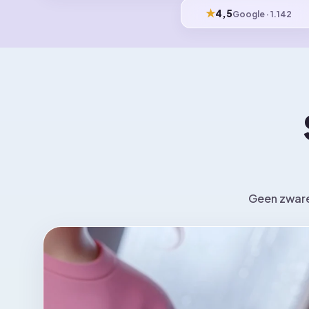
★
4,5
Google · 1.142
Geen zware 