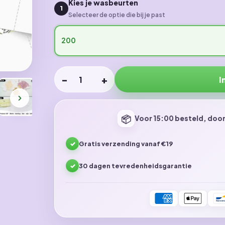
Kies je wasbeurten
1
Selecteer de optie die bij je past
200
−
+
I
Aantal
📦
Voor 15:00 besteld, door
✓
Gratis verzending vanaf €19
✓
30 dagen tevredenheidsgarantie