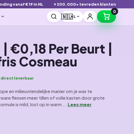
ending vanaf €19 in NL
⭐ 200.000+ tevreden klanten
0
🇳🇱
r
NL
 €0,18 Per Beurt |
fris Cosmeau
 direct leverbaar
pe en milieuvriendelijke manier om je was te
zware flessen meer tillen of volle kasten door grote
le is mild, lost op in warm...
Lees meer