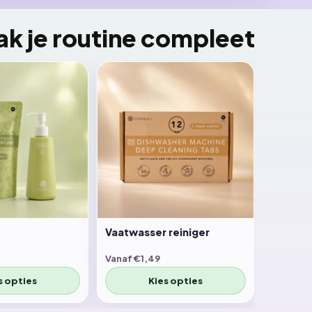
k je routine compleet
Vaatwasser reiniger
Vanaf €1,49
s opties
Kies opties