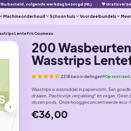
 15u besteld, volgende werkdag bezorgd (NL)
💚 Gratis verz
Machineonderhoud
Schoon huis
Voordeelbundels
Mee
asstrips Lentefris Cosmeau
200 Wasbeurten |
Wasstrips Lente
2318 beoordelingen
Op voorraad,
Wasstrips is wasmiddel in papiervorm. Een goedko
draaien. Plasticvrije verpakking* en vegan. Geen 
dozen pods. Onze hooggeconcentreerde eco-formu
€36,00