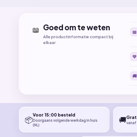
Goed om te weten
📖
📖
Alle productinformatie compact bij
elkaar
💚
🚚
Voor 15:00 besteld
Grat
📦
🚚
Doorgaans volgende werkdag in huis
vanaf
(NL)