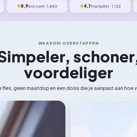
★
★
8,9
4,1
bol.com · 1.843
Trustpilot · 1.122
WAAROM OVERSTAPPEN
Simpeler, schoner
voordeliger
fles, geen maatdop en een dosis die je aanpast aan hoe vui