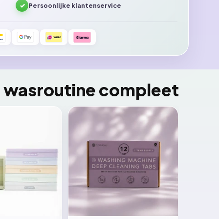
✓
Persoonlijke klantenservice
e wasroutine compleet