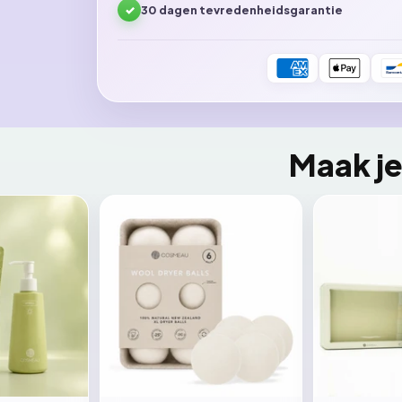
✓
30 dagen tevredenheidsgarantie
Maak j