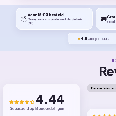
Voor 15:00 besteld
Grat
📦
🚚
Doorgaans volgende werkdag in huis
vanaf
(NL)
★
4,5
Google · 1.142
E
Re
Beoordelingen 
4.44
Gebaseerd op 16 beoordelingen