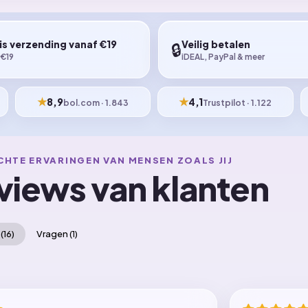
is verzending vanaf €19
Veilig betalen
🔒
 €19
iDEAL, PayPal & meer
★
★
8,9
4,1
bol.com · 1.843
Trustpilot · 1.122
CHTE ERVARINGEN VAN MENSEN ZOALS JIJ
views van klanten
(
16
)
Vragen (
1
)