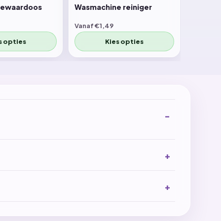
bewaardoos
Wasmachine reiniger
Vanaf €1,49
s opties
Kies opties