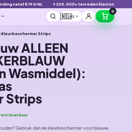
ending vanaf €19 in NL
⭐ 200.000+ tevreden klanten
0
🇳🇱
r
NL
Kleurbeschermer Strips
lauw ALLEEN
KERBLAUW
 Wasmiddel):
as
 Strips
rect leverbaar
 houden? Gebruik dan de kleurbeschermer voor blauwe