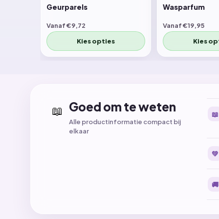
Geurparels
Wasparfum
Vanaf €9,72
Vanaf €19,95
Kies opties
Kies op
Goed om te weten
📖
📖
Alle productinformatie compact bij
elkaar
💚
🚚