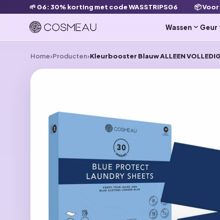
🌱 G6: 30% korting met code WASSTRIPSG6
📦 Voor
en naar de content
Wassen
Geur
Home
›
Producten
›
Kleurbooster Blauw ALLEEN VOLLEDI