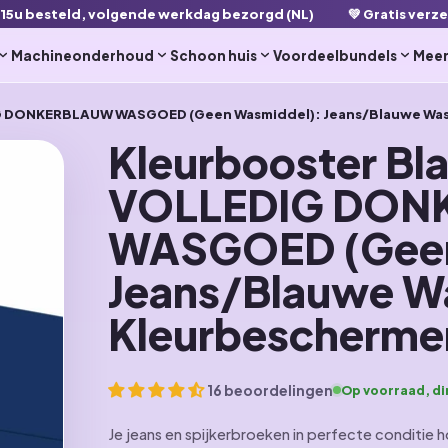
 15u besteld, volgende werkdag bezorgd (NL)
💚 Gratis verz
Machineonderhoud
Schoon huis
Voordeelbundels
Mee
G DONKERBLAUW WASGOED (Geen Wasmiddel): Jeans/Blauwe Was 
Kleurbooster B
VOLLEDIG DON
WASGOED (Geen
Jeans/Blauwe W
Kleurbeschermer
16 beoordelingen
Op voorraad, di
Je jeans en spijkerbroeken in perfecte conditie