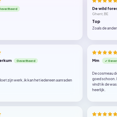
De wild fore
Ghent, BE
Top
Zoals de ander
Berkum
Mm
De cosmeau do
goed schoon. M
doet zijn werk, ik kan het iedereen aanraden
vindt ik de was
heerlijk.