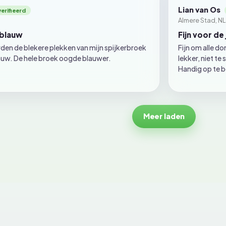
Lian van Os
Almere Stad, NL
 blauw
Fijn voor de
den de blekere plekken van mijn spijkerbroek
Fijn om alle do
lauw. De hele broek oogde blauwer.
lekker, niet t
Handig op te 
Meer laden