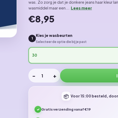
was. Zo zorg je dat je donkere jeans haar kleur la
wasmiddel maar een...
Lees meer
€8,95
Kies je wasbeurten
1
Selecteer de optie die bij je past
30
−
+
Aantal
📦
Voor 15:00 besteld, door
✓
Gratis verzending vanaf €19