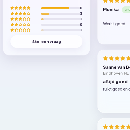
11
Monika
3
1
Werkt goed
0
1
Stel een vraag
Sanne van 
Eindhoven, NL
altijd goed
ruikt goed en 