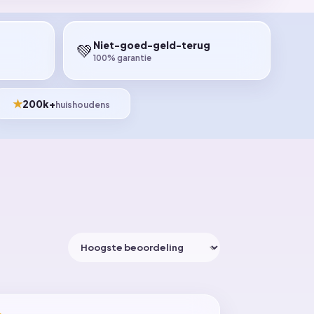
Niet-goed-geld-terug
💚
100% garantie
★
200k+
huishoudens
Sorteer op